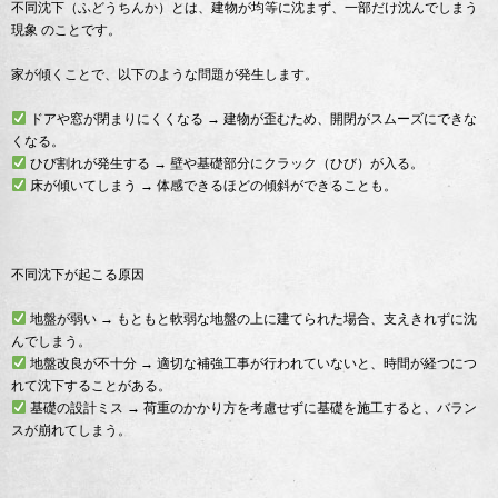
不同沈下（ふどうちんか）とは、建物が均等に沈まず、一部だけ沈んでしまう
現象 のことです。
家が傾くことで、以下のような問題が発生します。
ドアや窓が閉まりにくくなる → 建物が歪むため、開閉がスムーズにできな
くなる。
ひび割れが発生する → 壁や基礎部分にクラック（ひび）が入る。
床が傾いてしまう → 体感できるほどの傾斜ができることも。
不同沈下が起こる原因
地盤が弱い → もともと軟弱な地盤の上に建てられた場合、支えきれずに沈
んでしまう。
地盤改良が不十分 → 適切な補強工事が行われていないと、時間が経つにつ
れて沈下することがある。
基礎の設計ミス → 荷重のかかり方を考慮せずに基礎を施工すると、バラン
スが崩れてしまう。